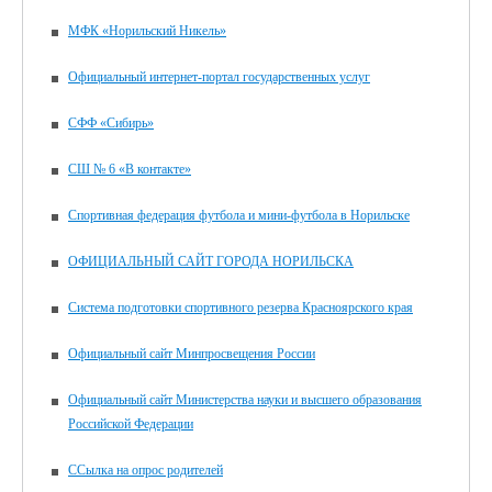
МФК «Норильский Никель»
Официальный интернет-портал государственных услуг
СФФ «Сибирь»
СШ № 6 «В контакте»
Спортивная федерация футбола и мини-футбола в Норильске
ОФИЦИАЛЬНЫЙ САЙТ ГОРОДА НОРИЛЬСКА
Система подготовки спортивного резерва Красноярского края
Официальный сайт Минпросвещения России
Официальный сайт Министерства науки и высшего образования
Российской Федерации
ССылка на опрос родителей