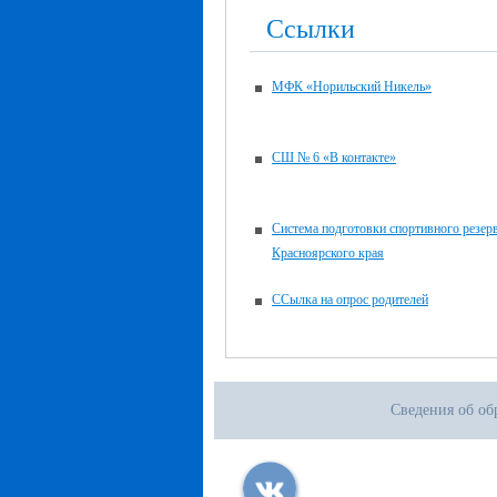
Ссылки
МФК «Норильский Никель»
СШ № 6 «В контакте»
Система подготовки спортивного резер
Красноярского края
ССылка на опрос родителей
Сведения об об