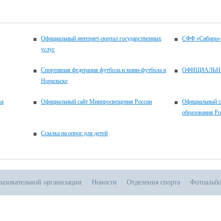
Официальный интернет-портал государственных
СФФ «Сибирь»
услуг
Спортивная федерация футбола и мини-футбола в
ОФИЦИАЛЬН
Норильске
ва
Официальный сайт Минпросвещения России
Официальный с
образования Р
Ссылка на опрос для детей
разовательной организации
Новости
Отделения спорта
Фотоальб