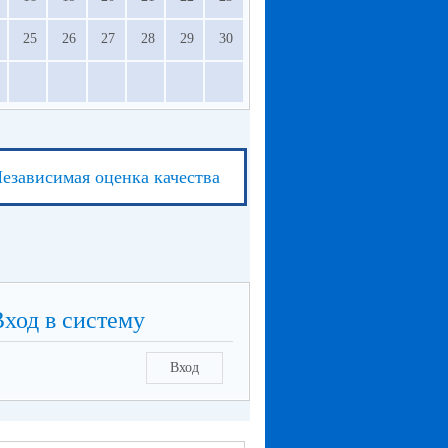
25
26
27
28
29
30
езависимая оценка качества
Вход в систему
Вход