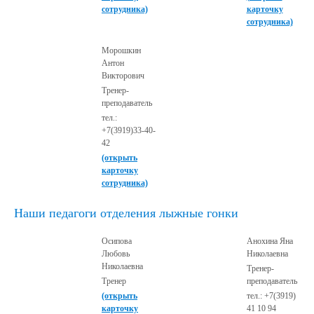
сотрудника)
карточку
сотрудника)
Морошкин
Антон
Викторович
Тренер-
преподаватель
тел.:
+7(3919)33-40-
42
(открыть
карточку
сотрудника)
Наши педагоги отделения лыжные гонки
Осипова
Анохина Яна
Любовь
Николаевна
Николаевна
Тренер-
Тренер
преподаватель
(открыть
тел.: +7(3919)
карточку
41 10 94