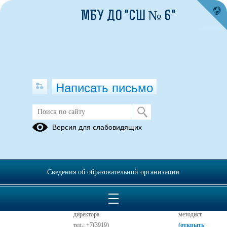
МБУ ДО "СШ № 6"
Написать письмо
Версия для слабовидящих
Все образовательные программы
Администрация
Сведения об образовательной организации
Замлынская
Степаненко
Яна
Марина
Александровна
Владимировна
Заместитель
Инструктор-
директора
методист
тел.: +7(3919)
(открыть