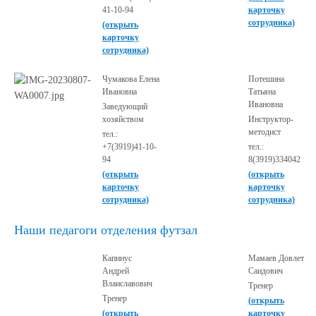
41-10-94
карточку
сотрудника)
(открыть
карточку
сотрудника)
Чумакова Елена
Потешина
Ивановна
Татьяна
Ивановна
Заведующий
хозяйством
Инструктор-
методист
тел.:
+7(3919)41-10-
тел.:
94
8(3919)334042
(открыть
(открыть
карточку
карточку
сотрудника)
сотрудника)
Наши педагоги отделения футзал
Капинус
Мамаев Довлет
Андрей
Саидович
Влаиславович
Тренер
Тренер
(открыть
(открыть
карточку