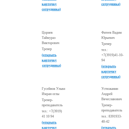
карточку
сотрудника)
сотрудника)
Цориев
Фатеев Вадим
Таймураз
Юрьевич
Викторович
Тренер
Тренер
тел.:
(открыть
+7(3919)41-10-
карточку
94
сотрудника)
(открыть
карточку
сотрудника)
Гусейнов Ульви
Устюжанин
Имран оглы
Андрей
Вячеславович
Тренер-
преподаватель
Тренер-
преподаватель
тел.: +7(3919)
41 10 94
тел.: 8391933-
40-42
(открыть
карточку
(открыть