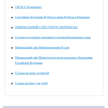
СШ № 6 «В контакте»
Спортивная федерация футбола и мини-футбола в Норильске
ОФИЦИАЛЬНЫЙ САЙТ ГОРОДА НОРИЛЬСКА
Система подготовки спортивного резерва Красноярского края
Официальный сайт Минпросвещения России
Официальный сайт Министерства науки и высшего образования
Российской Федерации
ССылка на опрос родителей
Ссылка на опрос для детей